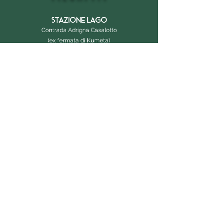
STAZIONE LAGO
Contrada Adrigna Casalotto
(ex fermata di Kumeta)
90037 Piana degli Albanesi (PA)
CONTATTI
+39 333 791 8199
direzione@stazionelago.it
I nostri orari
Tutte le sere aperitivi e cene
18:00 - 00:00