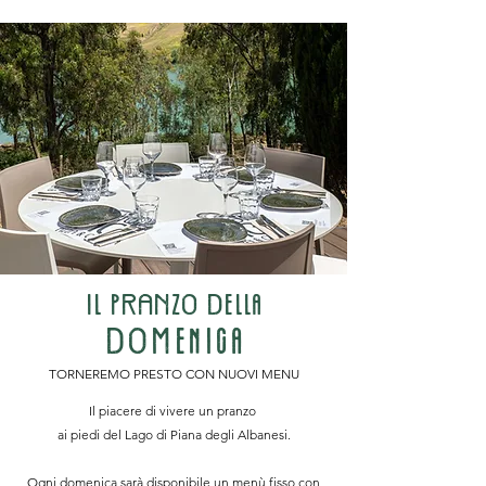
IL pRanzO D
E
LLA
DOM
E
NICA
TORNEREMO PRESTO CON NUOVI MENU
Il piacere di vivere un pranzo
ai piedi del Lago di Piana degli Albanesi.
Ogni domenica sarà disponibile un menù fisso con