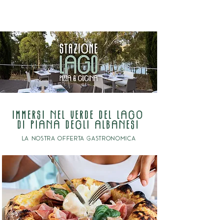
imm
E
rsi n
E
l v
E
rd
E
d
E
l lagO
di Piana d
E
gli alban
E
si
la nostra offerta gastronomica